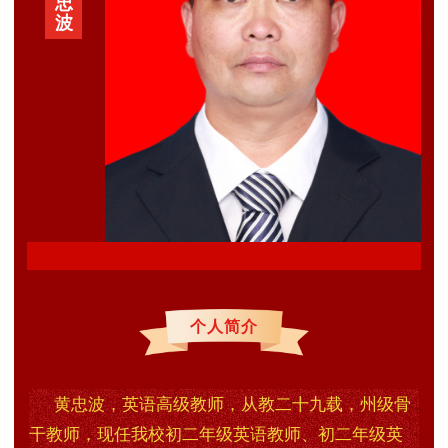
忠
波
个人简介
黄忠波，英语高级教师，从教二十九载，州级骨
干教师，现任我校初二年级英语教师、初二年级英