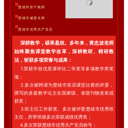
楚雄州骨干教师
楚雄市威楚名师
楚雄市优秀共产党员
深耕教学，硕果盈枝。多年来，黄忠波老师
始终聚焦课堂教学改革，深耕教研、精研教
法，斩获多项荣誉与成果：
1.荣获学校优质课评比二等奖等多项教学类奖
项；
2.多次被聘请为楚雄市英语课堂比赛的评委，
撰写的多篇教学论文在国家级、省级刊物发表或
获奖；
3.班主任工作获奖。多次被评委楚雄市优秀班
主任，所带班级多次荣获成绩优秀奖；
4.多次荣获楚雄市优秀共产党员称号；