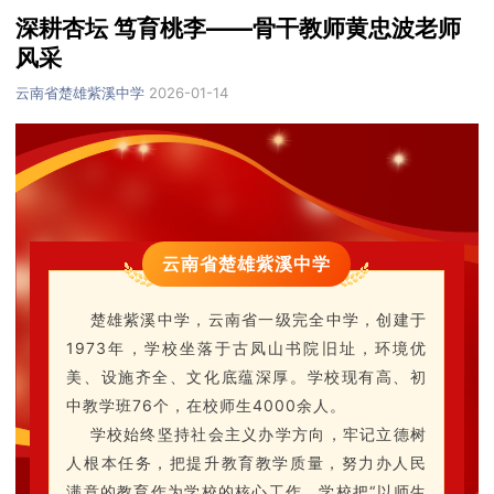
深耕杏坛 笃育桃李——骨干教师黄忠波老师
风采
云南省楚雄紫溪中学
2026-01-14
云南省楚雄紫溪中学
楚雄紫溪中学，云南省一级完全中学，创建于
1973年，学校坐落于古凤山书院旧址，环境优
美、设施齐全、文化底蕴深厚。学校现有高、初
中教学班76个，在校师生4000余人。
学校始终坚持社会主义办学方向，牢记立德树
人根本任务，把提升教育教学质量，努力办人民
满意的教育作为学校的核心工作。学校把“以师生