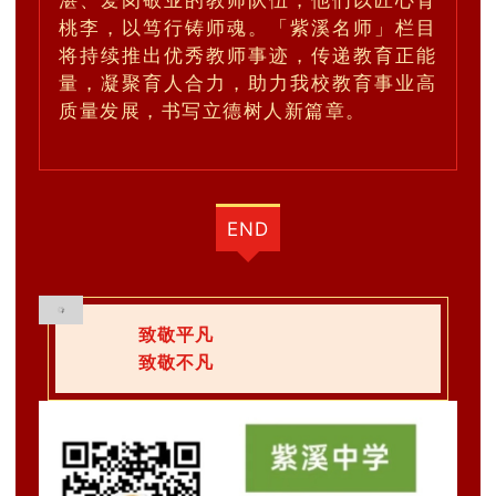
桃李，以笃行铸师魂。「紫溪名师」栏目
将持续推出优秀教师事迹，传递教育正能
量，凝聚育人合力，助力我校教育事业高
质量发展，书写立德树人新篇章。
END
致敬平凡
致敬不凡