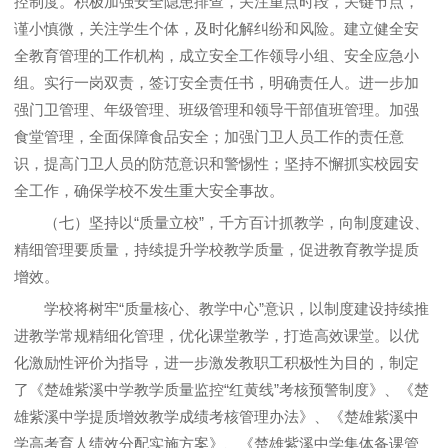
控制度。积极加强安全隐患排查，关注重点时段，关键节点，
谨小慎微，关注学生个体，及时化解纠纷和风险。建立健全安
全教育管理的工作机构，成立安全工作领导小组、安全应急小
组。实行一岗双责，签订安全责任书，明确责任人。进一步加
强门卫管理、年级管理、班级管理和领导干部值班管理。加强
食堂管理，全面保障食品安全；加强门卫人员工作的责任意
识，提高门卫人员的防范意识和警惕性；坚持不懈抓实校园安
全工作，确保学校不发生重大安全事故。
（七）坚持以“质量立校”，千方百计抓教学，向制度建设、
精细管理要质量，持续提升学校教学质量，促进教育教学提质
增效。
学校将树牢“质量核心、教学中心”意识，以制度建设持续推
进教学常规精细化管理，优化课堂教学，打造高效课堂。以优
化激励性评价为指导，进一步激发教职工积极性为目的，制定
了《楚雄紫溪中学教学质量监控“红黄线”考核预警制度》、《楚
雄紫溪中学提质增效教学成绩考核管理办法》、《楚雄紫溪中
学高考育人绩效分配实施方案》、《楚雄紫溪中学集体备课管