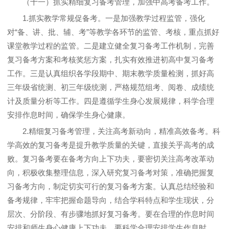
（十一）抓实精细复习备考管理，加强中高考备考工作。
1.抓实教学常规促备考。一是加强教学过程监管，强化
对“备、讲、批、辅、考”等教学各环节的监管、考核，重点抓好
课堂教学过程的监管。二是建立健全复习备考工作机制，完善
复习备考方案和考核奖惩方案，扎实有效推进初高中复习备考
工作。三是认真组织各学段期中、期末教学质量检测，抓好高
三年级省统测、初三年级统测，严格规范组考、阅卷、成绩统
计及质量分析等工作。四是遵循学生身心发展规律，科学合理
安排作息时间，确保学生身心健康。
2.精细复习备考管理，关注高考新动向，精准高效备考。科
学高效的复习备考是提升教学质量的关键，直接关乎高考的成
败。复习备考要在备考方向上下功夫，要密切关注高考改革动
向，积极收集整理信息，深入研究复习备考对策，准确把握复
习备考方向，制定切实可行的复习备考方案。认真总结经验和
备考规律，牢牢把握命题导向，结合学科特点和学生现状，分
层次、分阶段、有步骤地抓好复习备考。要在合理的作息时间
安排和师生身心健康上下功夫，要科学合理安排学生作息时